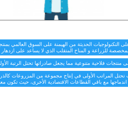
تمكنت الولايات المتحدة الأمريكية بالاعتماد على التكنولوجيات ال
خصصة للزراعة و المناخ المتقلب الذي لا يساعد على ازدهار المحاصيل
ا يجعل صادراتها تحتل الرتبة الأولى عالميا في جل المنتجات الفلاحية
طاعا اقتصاديا مركبا يسمى “الأكروبيزنيس”.