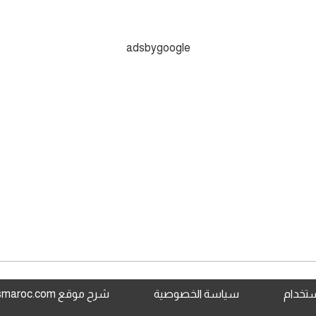
adsbygoogle
استخدام
سياسة الخصوصية
شرح موقع www.jami3dorosmaroc.com