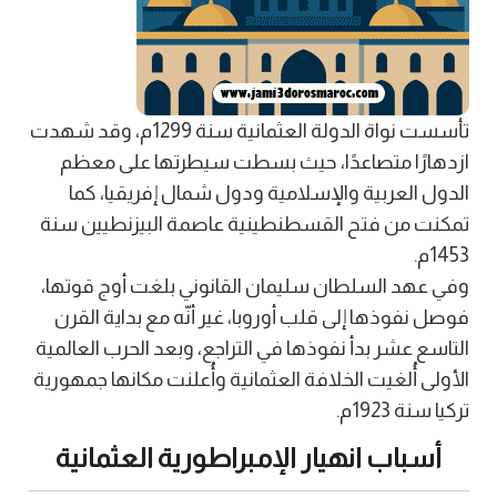
تأسست نواة الدولة العثمانية سنة 1299م، وقد شهدت
ازدهارًا متصاعدًا، حيث بسطت سيطرتها على معظم
الدول العربية والإسلامية ودول شمال إفريقيا، كما
تمكنت من فتح القسطنطينية عاصمة البيزنطيين سنة
1453م.
وفي عهد السلطان سليمان القانوني بلغت أوج قوتها،
فوصل نفوذها إلى قلب أوروبا، غير أنّه مع بداية القرن
التاسع عشر بدأ نفوذها في التراجع، وبعد الحرب العالمية
الأولى أُلغيت الخلافة العثمانية وأُعلنت مكانها جمهورية
تركيا سنة 1923م.
أسباب انهيار الإمبراطورية العثمانية