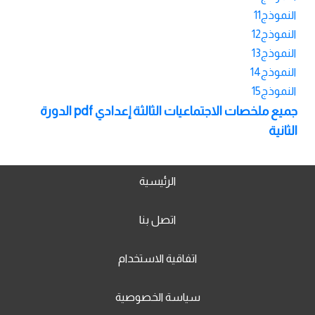
النموذج11
النموذج12
النموذج13
النموذج14
النموذج15
جميع ملخصات الاجتماعيات الثالثة إعدادي pdf الدورة
الثانية
الرئيسية
اتصل بنا
اتفاقية الاستخدام
سياسة الخصوصية