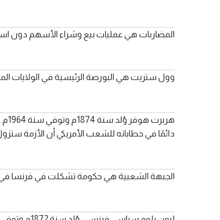
المضاربات هي عمليات بيع وشراء الأسهم دون است
وول ستريت هي البورصة الرئيسية في الولايات المتح
دائمًا في خطاباته للشعب الأمريكي أن الأزمة ستزول ق
الجبهة الشعبية هي حكومة تشكلت في فرنسا في يونيو 1936م بقيادة ليون بلوم، ونفذت العديد من الإصلاحات الاجتماعية
ليون بلوم سياسي فرنسي، وُلد سنة 1872م وتوفي سنة 1950م. تولى الحكم سنة 1936م، ونفذ عدة مخططات لتحسين الاقتصاد الفرنسي بعد الأزمة العالمية.