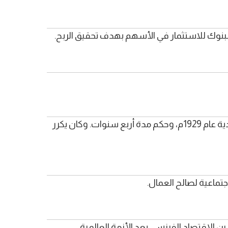
بنوك للاستثمار في الأسهم بهدف تحقيق الربح.
هربرت هوفر وُلد سنة 1874م وتوفي سنة 1964م. تولى رئاسة الولايات المتحدة الأمريكية بعد اندلاع الأزمة الاقتصادية عام 1929م، وحكم مدة أربع سنوات. وكان يكرر