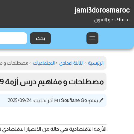
jami3dorosmaroc
سبيلك نحو التفوق
الرئيسية
›
الثالثة اعدادي
›
الاجتماعيات
›
مصطلحات و مفاهيم درس أزمة 29
مصطلحات و مفاهيم درس أزمة 1929م الأسباب و المظاهر و النتائج
🖊️ بقلم:
Soufiane Go
|
📅 آخر تحديث: 2025/09/24
الأزمة الاقتصادية هي حالة من الانهيار الاقتصادي