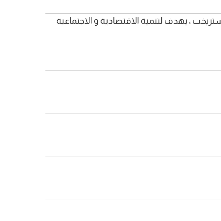
بعد انفصال بريطانيا) ، أسس سنة 1992م بمقتصى معاهدة ماستريخت ، يهدف لتنمية الاقتصادية و الاجتماعية