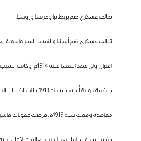
تحالف عسكري ضم بريطانيا وفرنسا وروسيا.
تحالف عسكري ضم ألمانيا والنمسا-المجر والدولة العثم
اغتيال ولي عهد النمسا سنة 1914م، وكانت السبب الرئيسي الذي أدى الى نشوب الحرب العالمية الأولى.
منظمة دولية أُسست سنة 1919م للحفاظ على السلم الدولي.
معاهدة وقعت سنة 1919م، فرضت عقوبات قاسية على ألمانيا.
مؤتمر عقده الحلفاء بعد الحرب العالمية الأولى سنة 1919، لتحديد مصير الدول المنهزمة