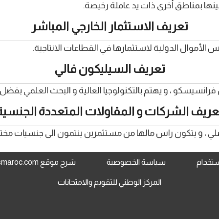
نها بمناطق أخرى ذات يد عاملة رخيصة.
تعريف الاستثمار الخارجي المباشر
س الأموال الدولية لاستثمارها في القطاعات الانتاجية.
تعريف السيليكون فالي
نسيسكو ، و يهتم بالتكنولوجيا العالية و البحث العلمي بفضل
عريف الشركات و المقاولات المتعددة الجنسية
صلي ، و يتكون راس مالها من مستثمرين ينتمون الى جنسيات مختل
استخدام
سياسة الخصوصية
شرح موقع www.jami3dorosmaroc.com
المركز الوطني للتقويم والامتحانات