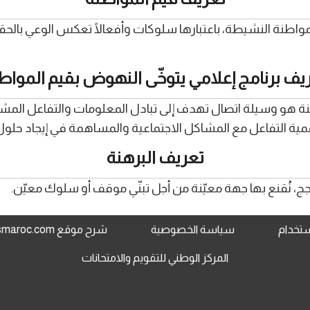
مواطنة النشيطة، باعتبارها سلوكات وأفعالًا تعكس الوعي بالحقو
يف برنامج إعلامي يتوخّى النهوض بقيم المواط
طنة هو وسيلة اتصال تهدف إلى تبادل المعلومات والتفاعل المشت
ة التفاعل مع المشاكل الاجتماعية والمساهمة في إيجاد حلول 
تعريف البرهنة
ج، نُقنع بها جهة معيّنة من أجل تبنّي موقف أو سلوك معيّن.
استخدام
سياسة الخصوصية
شرح موقع www.jami3dorosmaroc.com
المركز الوطني للتقويم والامتحانات