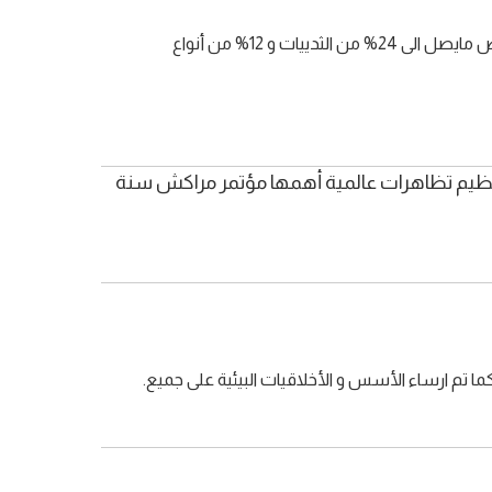
تلوث الهواء: انتشار الأمطار الحمضية و التلوث النووي, كما بدأت تتسع ثقب طبقة الأوزون وارتفاع درجة حرارة الأرض و البحري تعريض مايصل الى 24% من الثدييات و 12% من أنواع
و سنة 1992م بهدف الاعتماد على مشروع عمل 21 كما قام المغرب بتنظيم تظاهرات عالمية أهمها مؤتمر مراكش سنة
 كما تم ارساء الأسس و الأخلاقيات البيئية على جميع.