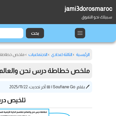
jami3dorosmaroc
سبيلك نحو التفوق
الرئيسية
›
الثالثة اعدادي
›
الاجتماعيات
›
ملخص خطاطة درس
ملخص خطاطة درس نحن والعالم نتقا
🖊️ بقلم:
Soufiane Go
|
📅 آخر تحديث: 2025/11/22
تلخيص درس