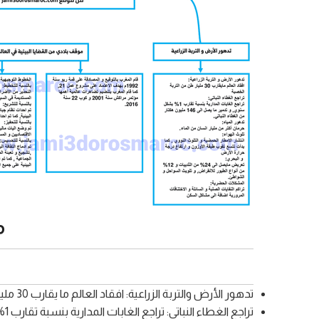
م
تدهور الأرض والتربة الزراعية: افقاد العالم ما يقارب 30 مليار طن من التربة الخصبة
تراجع الغطاء النباتي: تراجع الغابات المدارية بنسبة تقارب 1% بشكل سنوي, وتدمير ما يصل الى 146 مليون هكتار من الغطاء النباتي.