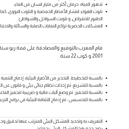
تدهور المياه: حرمان أكثر من مليار انسان من الماء.
الطيور للانقراض, و تلويث السواحل والشواطئ.
المشكلات الحضرية تراكم النفايات الصلبة والسائلة والاخت
2001 و كوب 22 سنة.
بالنسبة للتخطيط: التحذير من الأضرار البيئية، إدماج التن
بالنسبة للتشريع: تم إحداث نظام جبائي بيئي و قانون عن الم
بالنسبة للتحفيز: تم وضع آليات مالية و ضريبية لتحفيز الف
بالنسبة للتحسيس : تم إدماج الثقافة البيئية في برامج الترب
التعريف به وتحديد المشكل البيئي المترتب عنها تدقيق وحص
رصد حجم هذا المشكل البيئي بجماعتي.