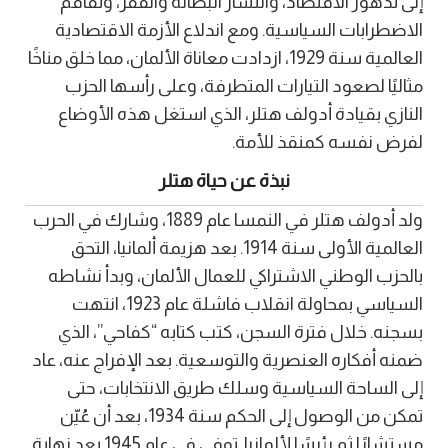
إلى تدهور الاقتصاد، وانتشار البطالة والفقر، وتفاقم
الاضطرابات السياسية. ومع اندلاع الأزمة الاقتصادية
العالمية سنة 1929، ازدادت معاناة الألمان، مما خلق مناخًا
مثاليًا لصعود التيارات المتطرفة، وعلى رأسها الحزب
النازي بقيادة أدولف هتلر، الذي استغل هذه الأوضاع
لفرض نفسه كمنقذ للأمة.
نبذة عن حياة هتلر
ولد أدولف هتلر في النمسا عام 1889، وشارك في الحرب
العالمية الأولى سنة 1914. بعد هزيمة ألمانيا، التحق
بالحزب الوطني الاشتراكي للعمال الألمان، وبدأ نشاطه
السياسي بمحاولة انقلاب فاشلة عام 1923، انتهت
بسجنه. خلال فترة السجن، كتب كتابه “كفاحي”، الذي
ضمنه أفكاره العنصرية والتوسعية. بعد الإفراج عنه، عاد
إلى الساحة السياسية وسلك طريق الانتخابات، حتى
تمكن من الوصول إلى الحكم سنة 1934، بعد أن عُيّن
مستشارًا ثم رئيسًا لألمانيا. توفي في عام 1945 بعد نهاية