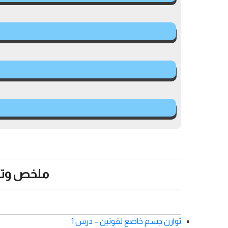
ملخص وتما
توازن جسم خاضع لقوتين – درس 1