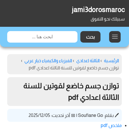
jami3dorosmaroc
سبيلك نحو التفوق
الرئيسية
›
الثالثة اعدادي
›
الفيزياء والكيمياء خيار عربي
›
توازن جسم خاضع لقوتين للسنة الثالثة اعدادي pdf
توازن جسم خاضع لقوتين للسنة
الثالثة اعدادي pdf
🖊️ بقلم:
Soufiane Go
|
📅 آخر تحديث: 2025/12/05
ملخص pdf