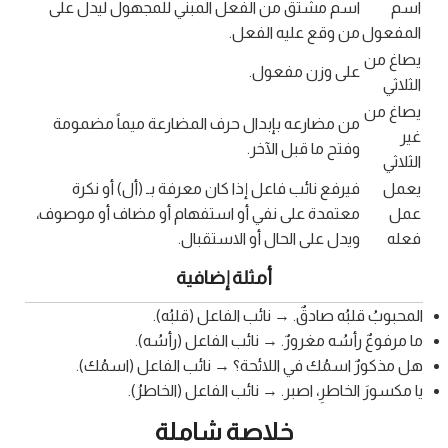
اسم
اسم مشتق من الفعل المبني للمجهول ليدل على
المفعول
من وقع عليه الفعل.
يصاغ من
على وزن مفعول.
الثلاثي
يصاغ من
من مضارعه بإبدال حرف المضارعة ميماً مضمومة
غير
وفتح ما قبل الآخر.
الثلاثي
يعمل
فيرفع نائب فاعل إذا كان معرفة بـ (أل) أو نكرة
عمل
معتمدة على نفي أو استفهام أو مضاف أو موصوف،
فعله
ويدل على الحال أو الاستقبال.
أمثلة إضافية
المحبوبُ قلبُه صادقٌ. → نائب الفاعل (قلبُه).
ما مرفوعٌ رأسُه مغرورٌ. → نائب الفاعل (رأسُه).
هل مذكورٌ اسمُك في اللائحة؟ → نائب الفاعل (اسمُك).
يا مكسورَ الخاطرِ، اصبر. → نائب الفاعل (الخاطرُ).
خلاصة شاملة