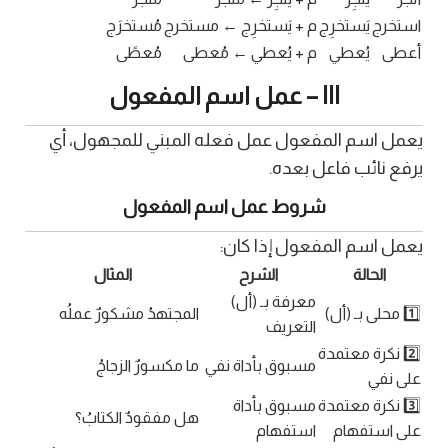
استخرج
يَستخرِج
م + يَستخرِج ← مستخرج
مُستخرَج
أعطى
يُعطي
م + يُعطي ← مُعطى
مُعطًى
III – عمل اسم المفعول
يعمل اسم المفعول عمل فعله المبني للمجهول، أي
يرفع نائب فاعل بعده.
شروط عمل اسم المفعول
يعمل اسم المفعول إذا كان:
الحالة
الشرح
المثال
معرفة بـ (أل)
1️⃣ محلى بـ (أل)
المجتهدُ مشكورٌ عملُه
التعريف
2️⃣ نكرة معتمدة
مسبوق بأداة نفي
ما مكسورٌ الزجاجُ
على نفي
3️⃣ نكرة معتمدة
مسبوق بأداة
هل مفقودٌ الكتابُ؟
على استفهام
استفهام