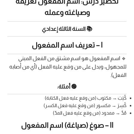
تحضير درس: اسم المفعول تعريفه
وصياغته وعمله
📚 السنة الثالثة إعدادي
I – تعريف اسم المفعول
🔹 اسم المفعول هو اسم مشتق من الفعل المبني
للمجهول، ويدل على من وقع عليه الفعل (أي من أصابه
الفعل).
🟢 أمثلة:
كُتِبَ → مكتوب (من وقع عليه فعل الكتابة)
كُسِرَ → مكسور (من وقع عليه فعل الكسر)
مُدَّ → ممدود (من وقع عليه فعل المدّ)
II – صوغ (صياغة) اسم المفعول