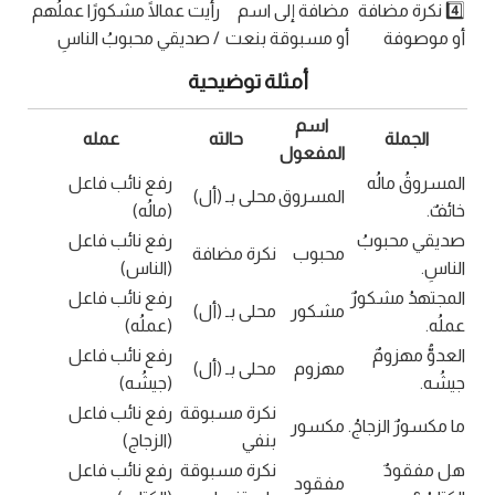
4️⃣ نكرة مضافة
مضافة إلى اسم
رأيت عمالًا مشكورًا عملُهم
أو موصوفة
أو مسبوقة بنعت
/ صديقي محبوبُ الناسِ
أمثلة توضيحية
اسم
الجملة
حالته
عمله
المفعول
المسروقُ مالُه
رفع نائب فاعل
المسروق
محلى بـ (أل)
خائفٌ.
(مالُه)
صديقي محبوبُ
رفع نائب فاعل
محبوب
نكرة مضافة
الناسِ.
(الناس)
المجتهدُ مشكورٌ
رفع نائب فاعل
مشكور
محلى بـ (أل)
عملُه.
(عملُه)
العدوُّ مهزومٌ
رفع نائب فاعل
مهزوم
محلى بـ (أل)
جيشُه.
(جيشُه)
نكرة مسبوقة
رفع نائب فاعل
ما مكسورٌ الزجاجُ.
مكسور
بنفي
(الزجاج)
هل مفقودٌ
نكرة مسبوقة
رفع نائب فاعل
مفقود