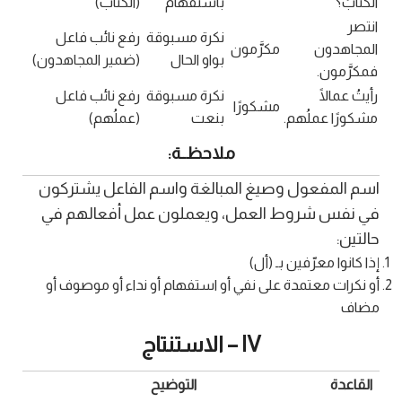
الكتابُ؟
باستفهام
(الكتاب)
انتصر
نكرة مسبوقة
رفع نائب فاعل
المجاهدون
مكرَّمون
بواو الحال
(ضمير المجاهدون)
فمكرَّمون.
رأيتُ عمالًا
نكرة مسبوقة
رفع نائب فاعل
مشكورًا
مشكورًا عملُهم.
بنعت
(عملُهم)
ملاحظــة:
اسم المفعول وصيغ المبالغة واسم الفاعل يشتركون
في نفس شروط العمل، ويعملون عمل أفعالهم في
حالتين:
إذا كانوا معرّفين بـ (أل)
أو نكرات معتمدة على نفي أو استفهام أو نداء أو موصوف أو
مضاف
IV – الاستنتاج
القاعدة
التوضيح