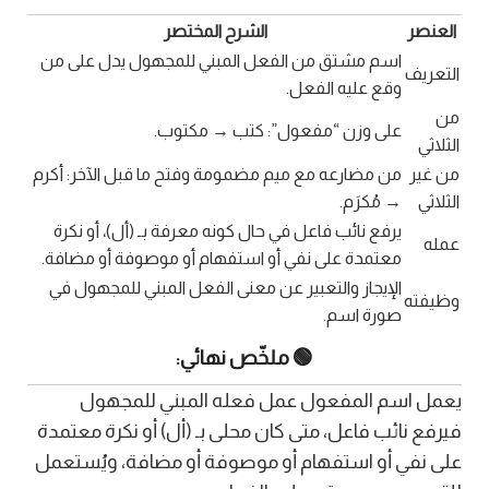
العنصر
الشرح المختصر
اسم مشتق من الفعل المبني للمجهول يدل على من
التعريف
وقع عليه الفعل.
من
على وزن “مفعول”: كتب → مكتوب.
الثلاثي
من غير
من مضارعه مع ميم مضمومة وفتح ما قبل الآخر: أكرم
الثلاثي
→ مُكرَم.
يرفع نائب فاعل في حال كونه معرفة بـ (أل)، أو نكرة
عمله
معتمدة على نفي أو استفهام أو موصوفة أو مضافة.
الإيجاز والتعبير عن معنى الفعل المبني للمجهول في
وظيفته
صورة اسم.
🟢 ملخّص نهائي:
يعمل اسم المفعول عمل فعله المبني للمجهول
فيرفع نائب فاعل، متى كان محلى بـ (أل) أو نكرة معتمدة
على نفي أو استفهام أو موصوفة أو مضافة، ويُستعمل