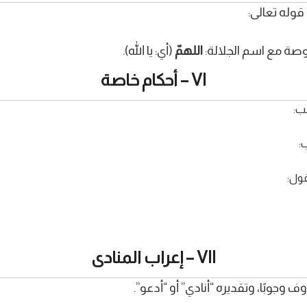
 قوله تعالى:
وصة مع اسم الجلالة:
اللهمّ
(أي: يا الله).
VI – أحكام خاصة
صب:
:
قول:
VII – إعراب المنادى
 وجوبًا، وتقديره “أنادي” أو “أدعو”.