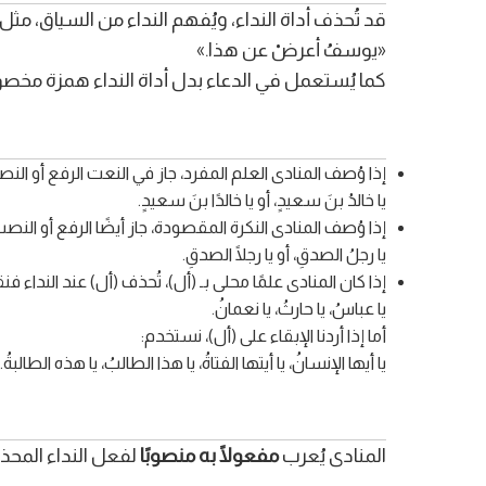
قد تُحذف أداة النداء، ويُفهم النداء من السياق، مثل
«يوسفُ أعرضْ عن هذا.»
كما يُستعمل في الدعاء بدل أداة النداء همزة مخص
إذا وُصف المنادى العلم المفرد، جاز في النعت الرفع أو الن
يا خالدُ بنَ سعيدٍ، أو يا خالدًا بنَ سعيدٍ.
إذا وُصف المنادى النكرة المقصودة، جاز أيضًا الرفع أو النصب
يا رجلُ الصدقِ، أو يا رجلًا الصدقِ.
إذا كان المنادى علمًا محلى بـ (أل)، تُحذف (أل) عند النداء فن
يا عباسُ، يا حارثُ، يا نعمانُ.
أما إذا أردنا الإبقاء على (أل)، نستخدم:
يا أيها الإنسانُ، يا أيتها الفتاةُ، يا هذا الطالبُ، يا هذه الطالبةُ.
المنادى يُعرب
مفعولًا به منصوبًا
لفعل النداء المحذوف