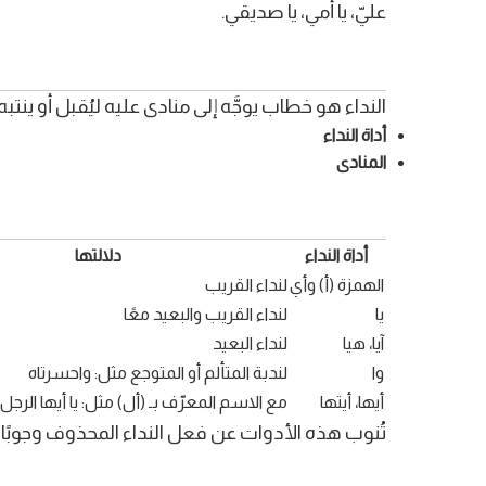
عليّ، يا أمي، يا صديقي.
النداء هو خطاب يوجَّه إلى منادى عليه ليُقبل أو ين
أداة النداء
المنادى
أداة النداء
دلالتها
الهمزة (أ) وأي
لنداء القريب
يا
لنداء القريب والبعيد معًا
آيا، هيا
لنداء البعيد
وا
لندبة المتألم أو المتوجع مثل: واحسرتاه
أيها، أيتها
مع الاسم المعرّف بـ (أل) مثل: يا أيها الرجل، ي
تُنوب هذه الأدوات عن فعل النداء المحذوف وجوبًا،