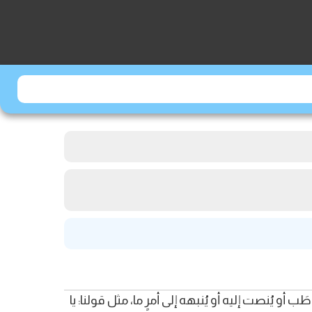
و يُنصت إليه أو يُنبهه إلى أمرٍ ما، مثل قولنا: يا