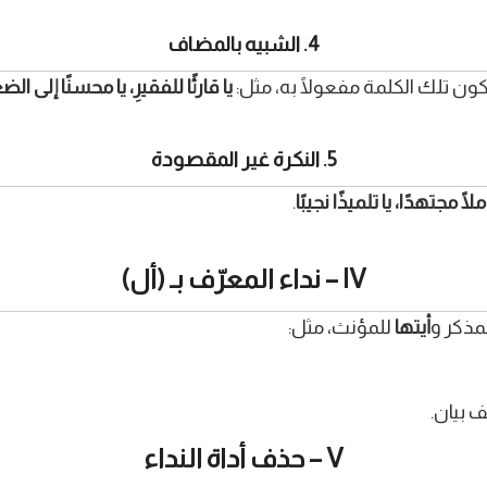
4. الشبيه بالمضاف
تكون تلك الكلمة مفعولًا به، مثل:
يا قارئًا للفقيرِ، يا محسنًا إلى ال
5. النكرة غير المقصودة
ملًا مجتهدًا، يا تلميذًا نجيبًا
.
IV – نداء المعرّف بـ (أل)
مذكر و
أيتها
للمؤنث، مثل:
ف بيان.
V – حذف أداة النداء