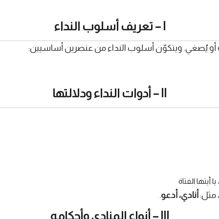
I – تعريف أسلوب النداء
تبه أو يُصغي. ويتكوّن أسلوب النداء من عنصرين أساسيين:
II – أدوات النداء ودلالتها
ا أيتها الفتاة
 مثل:
أنادي، أدعو
.
III – أنواع المنادى وأحكامه