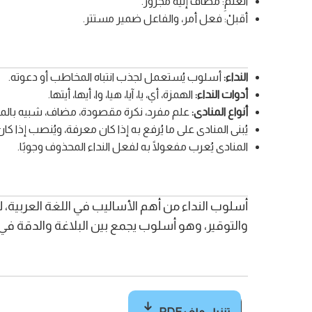
العلمِ: مضاف إليه مجرور.
أقبلْ: فعل أمر، والفاعل ضمير مستتر.
النداء:
أسلوب يُستعمل لجذب انتباه المخاطب أو دعوته.
أدوات النداء:
الهمزة، أي، يا، آيا، هيا، وا، أيها، أيتها.
أنواع المنادى:
علم مفرد، نكرة مقصودة، مضاف، شبيه بالم
يُبنى المنادى على ما يُرفع به إذا كان معرفة، ويُنصب إذا ك
المنادى يُعرب مفعولًا به لفعل النداء المحذوف وجوبًا.
أسلوب النداء من أهم الأساليب في اللغة العربية، لأ
والتوقير، وهو أسلوب يجمع بين البلاغة والدقة في 