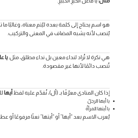
مثال:
يا فاعلَ الخيرِ الكبيرِ.
هو اسم يحتاج إلى كلمة بعده ليُتم معناه، وغالبًا ما 
يُنصب لأنه يشبه المضاف في المعنى والتركيب.
هي نكرة لا تُراد لنداء معين بل نداء مطلق، مثل:
يا عا
تُنصب دائمًا لأنها غير مقصودة.
إذا كان المنادى معرّفًا بـ (أل)، نُقدّم عليه لفظ
أيها
لل
يا أيها الرجلُ
يا أيتها المرأةُ
يُعرب الاسم بعد “أيها” أو “أيتها” نعتًا مرفوعًا أو عط