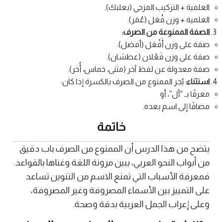
العلمية + التركيب المزجي (بعلبك).
العلمية + وزن فُعَل (عُمَر).
الصفة الممنوعة من الصرف:
صفة على وزن أَفْعَل (أفضل).
صفة على وزن فَعْلان (عطشان).
صفة معدولة عن لفظ آخر (مثنى، خماس، أُخر).
استثناء:
يُجر الممنوع من الصرف بالكسرة إذا كان:
معرفًا بـ “أل”، أو
مضافًا إلى اسم بعده.
خاتمة
يتضح من هذا الدرس أن الممنوع من الصرف باب دقيق
من أبواب النحو العربي، يبين مرونة اللغة وغناها بالقواعد.
فمعرفة الأسباب التي تمنع الاسم من التنوين تساعد
على التمييز بين الأسماء المصروفة وغير المصروفة،
وعلى إعراب الجمل العربية بدقة وصحة.