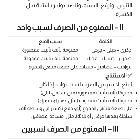
التنوين، ويُرفع بالضمة، ويُنصب ويُجر بالفتحة بدل
الكسرة.
II – الممنوع من الصرف لسبب واحد
الكلمة
سبب المنع
ذِكرى – حبلى – جرحى
مختومة بألف تأنيث مقصورة
صحراء – حسناء – عذراء
مختومة بألف تأنيث ممدودة
عواقب – عصافير – مساجد
على صيغة منتهى الجموع
✅ الاستنتاج:
يُمنع الاسم من الصرف لسبب واحد إذا كان:
مختومًا بألف تأنيث مقصورة (مثل: سلمى، ليلى).
مختومًا بألف تأنيث ممدودة (مثل: صحراء، خضراء).
على صيغة منتهى الجموع (أي: جمع تكسير في وسطه ألف
ساكنة بعدها حرفان أو ثلاثة)، مثل: مساجد، عصافير.
III – الممنوع من الصرف لسببين