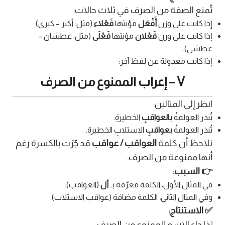
تُمنع الصفة من الصرف في ثلاث حالات:
إذا كانت على وزن
أَفْعَل
مؤنثها
فَعْلاء
(مثل: أكبر – كبرى).
إذا كانت على وزن
فَعْلان
مؤنثها
فَعْلَى
(مثل: عطشان –
عطشى).
إذا كانت معدولة عن لفظ آخر:
V – إعراب الممنوع من الصرف
انظر إلى المثالين:
تُنذر العولمةُ
بالعواقبِ
الخطيرةِ.
تُنذر العولمةُ
بعواقبِ
الاستلابِ الخطيرةِ.
نلاحظ أن كلمة
العواقب / عواقب
قد جُرّت بالكسرة رغم
أنها ممنوعة من الصرف.
👉 السبب:
في المثال الأول، الكلمة معرّفة بـ
أل
(العواقب).
وفي المثال الثاني، الكلمة مضافة (عواقب الاستلاب).
✅ الاستنتاج:
إذا جاء الاسم الممنوع من الصرف: