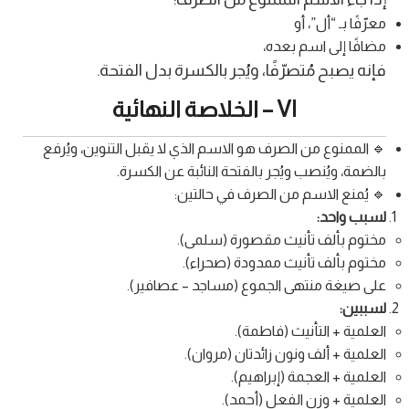
معرّفًا بـ “أل”، أو
مضافًا إلى اسم بعده،
فإنه يصبح مُتصرّفًا، ويُجر بالكسرة بدل الفتحة.
VI – الخلاصة النهائية
🔹 الممنوع من الصرف هو الاسم الذي لا يقبل التنوين، ويُرفع
بالضمة، ويُنصب ويُجر بالفتحة النائبة عن الكسرة.
🔹 يُمنع الاسم من الصرف في حالتين:
لسبب واحد:
مختوم بألف تأنيث مقصورة (سلمى).
مختوم بألف تأنيث ممدودة (صحراء).
على صيغة منتهى الجموع (مساجد – عصافير).
لسببين:
العلمية + التأنيث (فاطمة).
العلمية + ألف ونون زائدتان (مروان).
العلمية + العجمة (إبراهيم).
العلمية + وزن الفعل (أحمد).