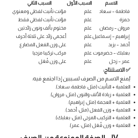
الاسم
السبب الأول
السبب الثاني
فاطمة – سعاد
علم
مؤنث تأنيث لفظي ومعنوي
حمزة
علم
مؤنث تأنيث لفظي فقط
مروان – رمضان
علم
مختوم بألف ونون زائدتين
إبراهيم – إسماعيل
علم
أعجمي زائد على ثلاثة أحرف
أحمد – يزيد
علم
على وزن الفعل المضارع
بعلبك – حضرموت
علم
مركب تركيبا مزجيا
عمر – زحل
علم
على وزن فُعَل
✅ الاستنتاج:
يُمنع الاسم من الصرف لسببين إذا اجتمع فيه:
العلمية + التأنيث (مثل: فاطمة، سعاد).
العلمية + زيادة الألف والنون (مثل: مروان).
العلمية + العجمة (مثل: إبراهيم).
العلمية + وزن الفعل (مثل: أحمد).
العلمية + التركيب المزجي (مثل: بعلبك).
العلمية + وزن فُعَل (مثل: عمر).
IV – الصفة الممنوعة من الصرف