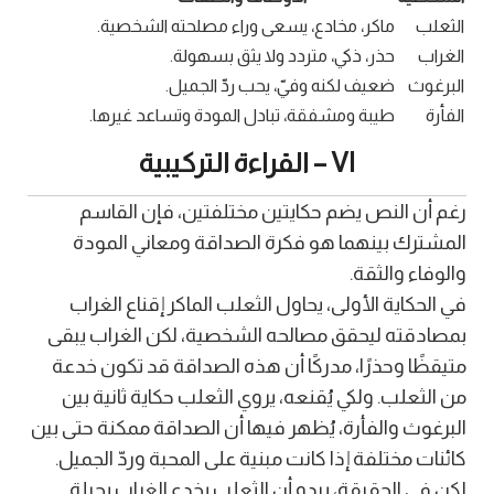
الثعلب
ماكر، مخادع، يسعى وراء مصلحته الشخصية.
الغراب
حذر، ذكي، متردد ولا يثق بسهولة.
البرغوث
ضعيف لكنه وفيّ، يحب ردّ الجميل.
الفأرة
طيبة ومشفقة، تبادل المودة وتساعد غيرها.
VI – القراءة التركيبية
رغم أن النص يضم حكايتين مختلفتين، فإن القاسم
المشترك بينهما هو فكرة الصداقة ومعاني المودة
والوفاء والثقة.
في الحكاية الأولى، يحاول الثعلب الماكر إقناع الغراب
بمصادقته ليحقق مصالحه الشخصية، لكن الغراب يبقى
متيقظًا وحذرًا، مدركًا أن هذه الصداقة قد تكون خدعة
من الثعلب. ولكي يُقنعه، يروي الثعلب حكاية ثانية بين
البرغوث والفأرة، يُظهر فيها أن الصداقة ممكنة حتى بين
كائنات مختلفة إذا كانت مبنية على المحبة وردّ الجميل.
لكن في الحقيقة، يبدو أن الثعلب يخدع الغراب بحيلة