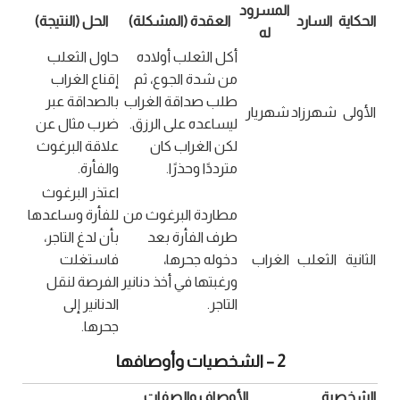
المسرود
الحكاية
السارد
العقدة (المشكلة)
الحل (النتيجة)
له
أكل الثعلب أولاده
حاول الثعلب
من شدة الجوع، ثم
إقناع الغراب
طلب صداقة الغراب
بالصداقة عبر
الأولى
شهرزاد
شهريار
ليساعده على الرزق.
ضرب مثال عن
لكن الغراب كان
علاقة البرغوث
مترددًا وحذرًا.
والفأرة.
اعتذر البرغوث
مطاردة البرغوث من
للفأرة وساعدها
طرف الفأرة بعد
بأن لدغ التاجر،
الثانية
الثعلب
الغراب
دخوله جحرها،
فاستغلت
ورغبتها في أخذ دنانير
الفرصة لنقل
التاجر.
الدنانير إلى
جحرها.
2 – الشخصيات وأوصافها
الشخصية
الأوصاف والصفات