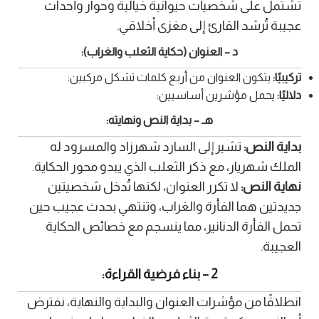
تشتمل على شخصيات حيوانية خيالية وحوار وأحداث
عجيبة تُرشد القارئ إلى مغزى أخلاقي.
د – العنوان (حكاية الثعلب والغراب):
تركيبيًا:
يتكون العنوان من أربع كلمات تشكل مركبين:
دلاليًا:
يحمل مؤشرين أساسيين:
هـ – بداية النص ونهايته:
بداية النص:
تشير إلى السارد شهرزاد والمسرود له
الملك شهريار، مع ذكر الثعلب الذي يبدو محور الحكاية.
نهاية النص:
لا تكرر العنوان، لكنها تُدخل شخصيتين
جديدتين هما الفأرة والغراب، وتنتهي بحدث عجيب حين
تحمل الفأرة الدنانير، مما ينسجم مع خصائص الحكاية
العجيبة.
2 – بناء فرضية القراءة:
انطلاقًا من مؤشرات العنوان والبداية والنهاية، نفترض