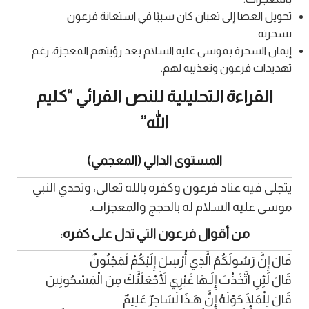
تحويل العصا إلى ثعبان كان سببًا في استعانة فرعون
بسحرته.
إيمان السحرة بموسى عليه السلام بعد رؤيتهم المعجزة، رغم
تهديدات فرعون وتعذيبه لهم.
القراءة التحليلية للنص القرائي “كليم
الله”
المستوى الدالي (المعجمي)
يتجلى فيه عناد فرعون وكفره بالله تعالى، وتحدي النبي
موسى عليه السلام له بالحجج والمعجزات.
من أقوال فرعون التي تدل على كفره:
قَالَ إِنَّ رَسُولَكُمُ الَّذِي أُرْسِلَ إِلَيْكُمْ لَمَجْنُونٌ
قَالَ لَئِنِ اتَّخَذْتَ إِلَـهًا غَيْرِي لَأَجْعَلَنَّكَ مِنَ الْمَسْجُونِينَ
قَالَ لِلْمَلَإِ حَوْلَهُ إِنَّ هَـذَا لَسَاحِرٌ عَلِيمٌ