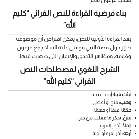
تهديد فرعون لهم.
بناء فرضية القراءة للنص القرائي “كليم
الله”
بعد القراءة الأولية للنص، يمكن افتراض أن موضوعه
يدور حول قصة النبي موسى عليه السلام مع فرعون
وقومه، ومظاهر التحدي والإيمان التي ظهرت فيها.
الشرح اللغوي لمصطلحات النص
القرائي “كليم الله”
لبثت فينا:
أقمت بيننا.
وهب:
منح أو أعطى.
حكمًا:
علمًا أو فهمًا.
تمنّ:
تذكر ما فعلت من خير.
الملأ:
أكابر القوم.
أرجه:
أخر أمره أو أجله.