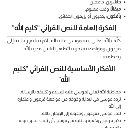
حاشرين:
جامعين.
ميقاتًا:
وقت معلوم.
يأفكون:
يكذبون أو يزيفون الحقائق.
الفكرة العامة للنص القرائي “كليم الله”
كلّف الله تعالى نبيه موسى عليه السلام بتبليغ رسالته إلى
فرعون ومواجهة سحرته ليُظهر للناس قدرة الله
وعظمته.
الأفكار الأساسية للنص القرائي “كليم
الله”
مخاطبة الله تعالى لموسى عليه السلام وتكليفه بالرسالة.
تردد موسى في البداية وخوفه من مواجهة فرعون واعتذاره
إلى الله.
لقاء موسى بفرعون ودعوته إلى الإيمان بالله.
تكبر فرعون وكفره وطلبه من موسى أن يُثبت صدق نبوته
بالمعجزات.