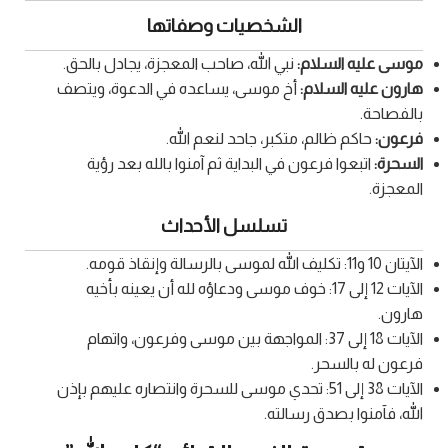
الشخصيات وصفاتها
موسى عليه السلام:
نبي الله، صاحب المعجزة، يجادل بالحق.
هارون عليه السلام:
أخ موسى، يساعده في الدعوة، ويتصف
بالفصاحة.
فرعون:
حاكم ظالم، متكبر، جاحد لنعم الله.
السحرة:
اتبعوا فرعون في البداية ثم آمنوا بالله بعد رؤية
المعجزة.
تسلسل الأحداث
الآيتان 10 و11: تكليف الله لموسى بالرسالة وإنقاذ قومه.
الآيات 12 إلى 17: خوف موسى ودعاؤه لله أن يعينه بأخيه
هارون.
الآيات 18 إلى 37: المواجهة بين موسى وفرعون، واتهام
فرعون له بالسحر.
الآيات 38 إلى 51: تحدي موسى للسحرة وانتصاره عليهم بإذن
الله، فآمنوا بصدق رسالته.