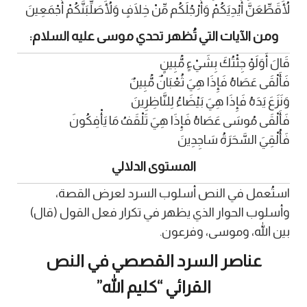
لَأُقَطِّعَنَّ أَيْدِيَكُمْ وَأَرْجُلَكُم مِّنْ خِلَافٍ وَلَأُصَلِّبَنَّكُمْ أَجْمَعِينَ
ومن الآيات التي تُظهر تحدي موسى عليه السلام:
قَالَ أَوَلَوْ جِئْتُكَ بِشَيْءٍ مُّبِينٍ
فَأَلْقَى عَصَاهُ فَإِذَا هِيَ ثُعْبَانٌ مُّبِينٌ
وَنَزَعَ يَدَهُ فَإِذَا هِيَ بَيْضَاءُ لِلنَّاظِرِينَ
فَأَلْقَى مُوسَى عَصَاهُ فَإِذَا هِيَ تَلْقَفُ مَا يَأْفِكُونَ
فَأُلْقِيَ السَّحَرَةُ سَاجِدِينَ
المستوى الدلالي
استُعمل في النص أسلوب السرد لعرض القصة،
وأسلوب الحوار الذي يظهر في تكرار فعل القول (قال)
بين الله، وموسى، وفرعون.
عناصر السرد القصصي في النص
القرائي “كليم الله”