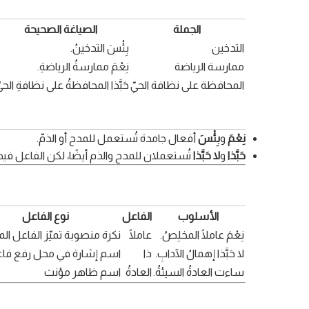
الجملة
الصياغة الصحيحة
التدخين
بِئْسَ التدخينُ.
ممارسة الرياضة
نِعْمَ ممارسةُ الرياضةِ.
المحافظة على نظافة الحيّ
حَبَّذا المحافظةُ على نظافةِ الحيِّ
نِعْمَ
و
بِئْسَ
أفعال جامدة تُستعمل للمدح أو الذمّ.
حَبَّذا
و
لا حَبَّذا
تُستعملان للمدح والذم أيضًا، لكن الفاعل فيه
الأسلوب
الفاعل
نوع الفاعل
نِعْمَ عاملًا المخلِصُ.
عاملًا
نكرة منصوبة تميّز الفاعل ا
لا حَبَّذا إهمالُ الآدابِ.
ذا
اسم إشارة في محل رفع فا
ساءت العادةُ السيئةُ.
العادةُ
اسم ظاهر مؤنث