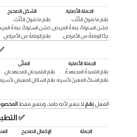
الجملة الأصلية
الشكل الصحيح
نِعْمَ ما تقولُ الكُتُب.
نِعْمَ ما تقولُ الكُتُبُ.
حَسُنَ السلوكُ عِبادةُ المريض.
حَسُنَ السلوكُ عيادةُ المري
جِدَّا الوقايةُ من الأمراض.
نِعْمَ الوقايةُ من الأمراضِ.
✅ ال
الجملة الأصلية
المثنّى
نِعْمَ التلميذةُ المجتهدةُ.
نِعْمَ التلميذتانِ المجتهدتانِ.
نِعْمَ الشابُّ المعينُ لأسرته.
نِعْمَ الشابّانِ المعينانِ لأسرت
الفعل
نِعْمَ
لا يتغير لأنه جامد، ويتغير فقط
المخصوص
✅ التطبيق رقم 5: إكمال الجمل ب
الجملة
الإكمال الصحيح
العن