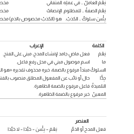
نِعْمَ العاملُ … في عملِه.
المتفاني
مخصو
نِعْمَ الصفةُ … للمظلوم.
الإنصافُ
مخصو
بِئْسَ سلوكٌ … الكذبُ.
هو (الكذبُ مخصوص بالذم)
مخصو
الكلمة
الإعراب
نِعْمَ
فعل ماضٍ جامد لإنشاء المدح، مبني على الفتح.
ما
اسم موصول مبني في محل رفع فاعل.
السلوكُ
مبتدأ مرفوع بالضمة، خبره محذوف تقديره «هو ال
جِدًّا
حال أو نائب عن المفعول المطلق منصوب بالفتح
التلميذةُ
فاعل مرفوع بالضمة الظاهرة.
المعينُ
خبر مرفوع بالضمة الظاهرة.
العنصر
فعل المدح أو الذمّ
نِعْمَ – بِئْسَ – حَبَّذا – لا حَبَّذا