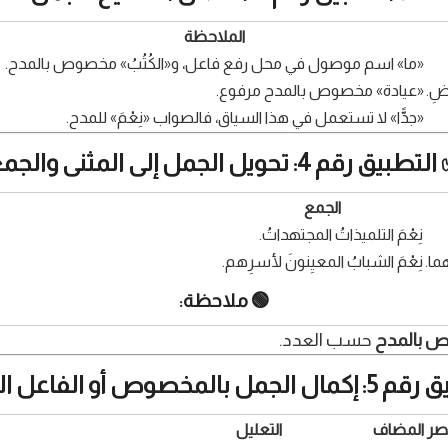
الملاحظة
«ما» اسم موصول في محل رفع فاعل، و«الكُتُبُ» مخصوص بالمدح.
ضِ.
«عيادة» مخصوص بالمدح مرفوع.
«جدًّا» لا تستعمل في هذا السياق، فالصواب «نِعْمَ» للمدح.
تطبيق رقم 4: تحويل الجمل إلى المثنى والجمع
الجمع
نِعْمَ التلميذاتُ المجتهداتُ.
هما.
نِعْمَ الشبابُ المعيِنونَ لأسرِهم.
🟢 ملاحظة:
 بالمدح
حسب العدد.
المخصوص أو الفاعل المناسب
صر المضاف
التعليل