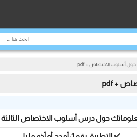
 حول أسلوب الاختصاص + pdf
ص + pdf
علوماتك حول درس أسلوب الاختصاص الثالثة 
✅ التطبيق رقم 1: أمدح أو أذم ما يلي