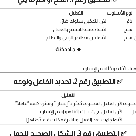
نوع الأسلوب
التعليل
ذمّ
لأن التدخين سلوك ضارّ.
مدح
لأنها مفيدة للجسم والعقل.
.
مدح
لأنها من مظاهر الوعي والنظام.
🔹 ملاحظة:
ما دائمًا هو
ذا
اسم الإشارة.
✅ التطبيق رقم 2: تحديد الفاعل ونوعه
التعليل
لمحذوف
لأن الفاعل المحذوف يُقدّر بـ”إنسان” وتميّزه كلمة “عاملًا”.
عل
لأن الفاعل في “حبّذا” دائمًا هو اسم الإشارة.
لأنها جاءت بعد الفعل مباشرة فكانت فاعلًا ظاهرًا.
✅ التطبيق رقم 3: الشكل الصحيح للجمل