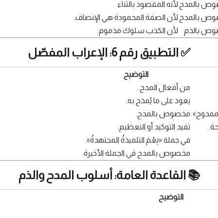
ص بالمدح
لأنه المقصود بالثناء.
ص بالمدح
لأن الصفة المحمودة هي الإنصاف.
ص بالذم
لأن الكذب سلوك مذموم.
✅ التطبيق رقم 6: الإعراب المفصّل
التوضيح
من أفعال المدح.
يعود على ما يُمدَح به.
ممدوح».
مخصوص بالمدح.
ة.
تفيد التوكيد أو التعظيم.
في جملة «نِعْمَ التلميذةُ المجتهدةُ».
مخصوص بالمدح في الجملة الأخيرة.
📚 القاعدة العامة: أسلوب المدح والذم
التوضيح