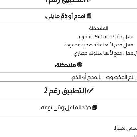
📘 امدح أو ذمّ ما يلي:
الملاحظة
فعل ذمّ لأنه سلوك مذموم.
فعل مدح لأنها عادة صحية محمودة.
.
فعل مدح لأنها سلوك حضاري.
🟢 ملاحظة:
عل ثم المخصوص بالمدح أو الذم.
✅ التطبيق رقم 2
📘 حدّد الفاعل وبيّن نوعه:
سمى تمييزًا.
ل.