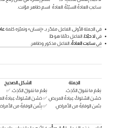
ساءتِ العادةُ السيّئةُ.
العادةُ
اسم ظاهر مؤنث.
في الجملة الأولى، الفاعل مقدّر بـ «إنسان» وتميّزه كلمة
عام
في
لا حبّذا
، الفاعل دائمًا هو
ذا
.
في
ساءت العادةُ
، الفاعل مذكور وظاهر.
الجملة
الشكل الصحيح
نِعْمَ ما تقولُ الكَذِبُ.
نِعْمَ ما تقولُ الكَذِبُ. ✅
حَسُنَ السّلوكُ عِيادةُ المريضِ.
✅ حَسُنَ السّلوكُ عِيادةُ ال
بئسَ الوقايةُ من الأمراضِ.
✅ بِئْسَ الوقايةُ من الأمراض