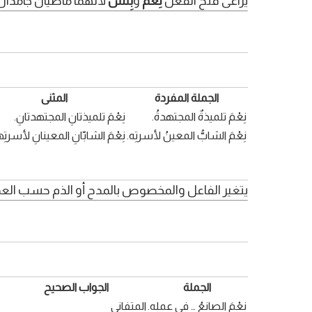
يُراعى فتح الفعل
نِعْمَ
و
بِئْسَ
لأنهما ماضيان جامدان،
الجملة المفردة
المثنى
نِعْمَ تلميذةٌ المجتهدةُ.
نِعْمَ تلميذتانِ المجتهدتانِ.
نِعْمَ الشابُّ المعينُ لأسرتِه.
نِعْمَ الشابّانِ المعينانِ لأسرتِ
يتغير الفاعل والمخصوص بالمدح أو الذم حسب العد
الجملة
الجواب الصحيح
نِعْمَ الصانعُ … في عملِهِ.
المتفاني