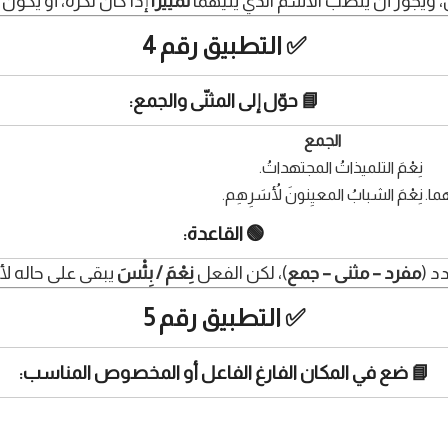
 ويجوز أن يُنصب الاسم الذي يليهما
تمييزًا
إذا كان نكرة، أو يكون
✅ التطبيق رقم 4
📘 حوّل إلى المثنّى والجمع:
الجمع
نِعْمَ التلميذاتُ المجتهداتُ.
هما.
نِعْمَ الشبابُ المعيِنونَ لأُسَرِهِم.
🟢 القاعدة:
د (
مفرد – مثنى – جمع
)، لكن الفعل
نِعْمَ / بِئْسَ
يبقى على حاله لأ
✅ التطبيق رقم 5
📘 ضع في المكان الفارغ الفاعل أو المخصوص المناسب: