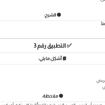
🟢 الشرح:
لًا
.
✅ التطبيق رقم 3
📘 أشكِل ما يلي:
مريضِ.
ِ.
🟢 ملاحظة: