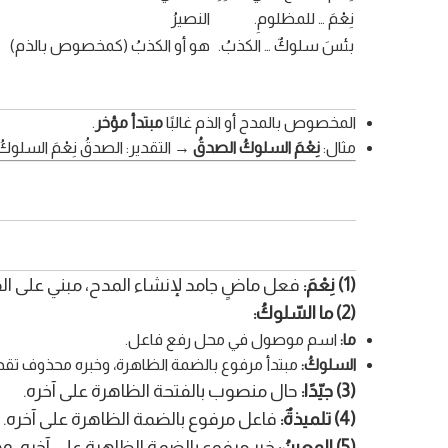
نِعْمَ … للمظلومِ.
النصيرُ
بئسَ سلوكٌ … الكذبُ.
هو أو الكذبُ (كمخصوص بالذم)
المخصوص بالمدح أو الذم غالبًا
مبتدأ مؤخر
.
مثال:
نِعْمَ السلوكُ الصدقُ
→ التقدير: الصدقُ نِعْمَ السلوكُ
(1) نِعْمَ:
فعل ماضٍ جامد لإنشاء المدح، مبني على الفت
(2) ما السّلوكُ:
ما:
اسم موصول في محل رفع فاعل.
السلوكُ:
مبتدأ مرفوع بالضمة الظاهرة، وخبره محذوف تقد
(3) جيّدًا:
حال منصوب بالفتحة الظاهرة على آخره.
(4) تلميذةٌ:
فاعل مرفوع بالضمة الظاهرة على آخره.
(5) المعيِنُ:
خبر مرفوع بالضمة الظاهرة على آخره، 