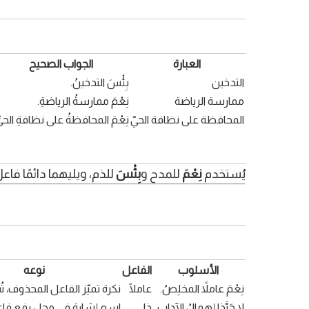
العبارة
الجواب الصحيح
التدخين
بِئْسَ التدخينُ.
ممارسة الرياضة
نِعْمَ ممارسةُ الرياضةِ.
المحافظة على نظافة الحيّ
نِعْمَ المحافظةُ على نظافةِ الحيِّ
يُستخدم
نِعْمَ
للمدح و
بِئْسَ
للذم، ويليهما دائمًا فا
الأسلوب
الفاعل
نوعه
نِعْمَ عاملاً المخلِصُ.
عاملًا
نكرة تميّز الفاعل المحذوف، تُ
لا حَبَّذا إهمالُ الآدابِ.
ذا
اسم إشارة في محل رفع فاع