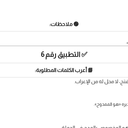
🟢 ملاحظات:
.
✅ التطبيق رقم 6
📘 أعرب الكلمات المطلوبة:
ح، لا محل له من الإعراب.
يره «هو الممدوح».
وهو المخصوص بالمدح في الجملة: