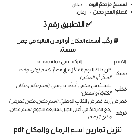
المَسبحُ مزدحمٌ اليوم
→ مكان.
مَطلعُ الفجرِ جميلٌ
→ زمان.
✅ التطبيق رقم 3
📘 ركّب أسماء المكان أو الزمان التالية في جمل
مفيدة:
الاسم
التركيب في جملة مفيدة
كان ذلك اليومُ مَفتَكَرَ قرارٍ مهمٍّ.
(اسم زمان: وقت
مَفتَكَر
التذكّر أو التفكير)
جلستُ في مَكتَبي أُحضّر دروسي.
(اسم مكان: مكان
مَكتَب
الكتابة أو العمل)
مَعرِض
زُرتُ مَعرِضَ الكتابِ الوطنيّ.
(اسم مكان: مكان العرض)
يقع المَرصَدُ في أعلى الجبل لمتابعة النجوم.
(اسم مكان:
مَرصَد
مكان الرصد)
تنزيل تمارين اسم الزمان والمكان pdf