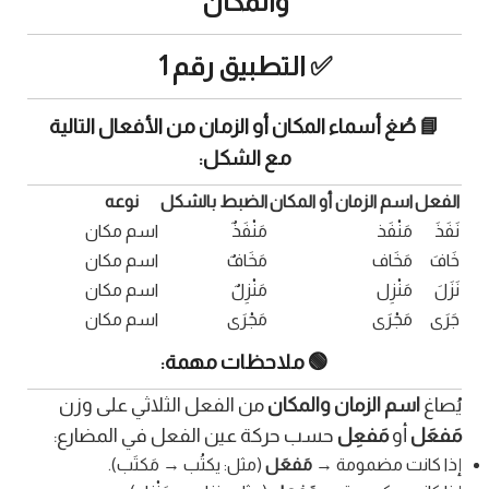
والمكان
✅ التطبيق رقم 1
📘 صُغ أسماء المكان أو الزمان من الأفعال التالية
مع الشكل:
الفعل
اسم الزمان أو المكان
الضبط بالشكل
نوعه
نَفَذَ
مَنْفَذ
مَنْفَذٌ
اسم مكان
خَافَ
مَخَاف
مَخَافٌ
اسم مكان
نَزَلَ
مَنْزِل
مَنْزِلٌ
اسم مكان
جَرَى
مَجْرَى
مَجْرَى
اسم مكان
🟢 ملاحظات مهمة:
يُصاغ
اسم الزمان والمكان
من الفعل الثلاثي على وزن
مَفعَل
أو
مَفعِل
حسب حركة عين الفعل في المضارع:
إذا كانت مضمومة →
مَفعَل
(مثل: يكتُب → مَكتَب).