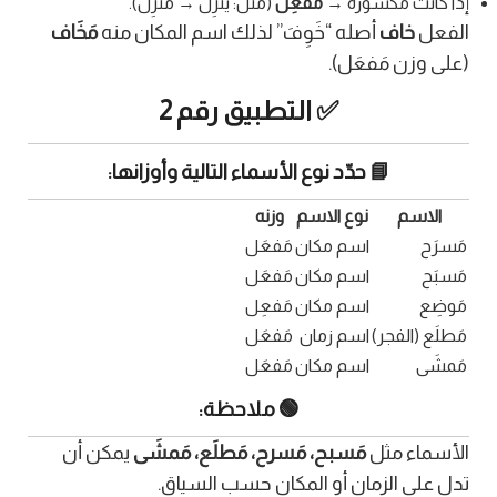
إذا كانت مكسورة →
مَفعِل
(مثل: ينزِل → مَنْزِل).
الفعل
خاف
أصله “خَوِفَ” لذلك اسم المكان منه
مَخَاف
(على وزن مَفعَل).
✅ التطبيق رقم 2
📘 حدّد نوع الأسماء التالية وأوزانها:
الاسم
نوع الاسم
وزنه
مَسرَح
اسم مكان
مَفعَل
مَسبَح
اسم مكان
مَفعَل
مَوضِع
اسم مكان
مَفعِل
مَطلَع (الفجر)
اسم زمان
مَفعَل
مَمشَى
اسم مكان
مَفعَل
🟢 ملاحظة:
الأسماء مثل
مَسبح، مَسرح، مَطلَع، مَمشَى
يمكن أن
تدل على الزمان أو المكان حسب السياق.