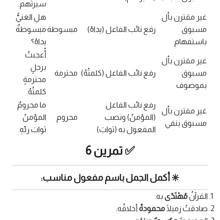
سيرتُهم.
غير مقترن بأل
هلِ الغنيُّ
مسبوق
رفع نائب الفاعل (يداهُ)
مبسوطة
مبسوطةٌ
باستفهام
يداهُ؟
أُعجبتُ
غير مقترن بأل
برجلٍ
مسبوق
رفع نائب الفاعل (كلمتُهُ)
محترمة
محترمةٍ
بموصوف
كلمتُهُ.
رفع نائب الفاعل
ما محرومٌ
غير مقترن بأل
(المؤمنُ) ونصب
محروم
المؤمنُ
مسبوق بنفي
المفعول به (ثوابَ)
ثوابَ ربِّهِ.
✅ تمرين 6
✳️ أكمل الجمل باسم مفعول مناسب:
القرآنُ
مُهْتَدًى
به.
صادقتُ زميلًا
محمودةً
أخلاقُه.