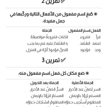
✅ تمرين 2
✳️ صُغ اسم مفعول من الأفعال التالية وركّبها في
جمل مفيدة:
الفعل
اسم المفعول
الجملة
قرأ
مَقروء
الكتابُ مَقروءةٌ مواضيعُهُ.
اعتمد
مُعْتَمَد
يا مُعْتَمَدًا عليه، قم بما يجب.
وجد
مَوْجود
اللصُّ مَوْجودٌ أثرُهُ في المنزل.
✅ تمرين 3
✳️ ضع مكان كل فعل اسم مفعول منه:
الجملة الأصلية
الجملة بعد التحويل
السر يُصانُ عند الأحرار
السرُّ مُصانٌ عند الأحرار.
المسلم يُزوَّدُ بالإيمان
المسلمُ مُزَوَّدٌ بالإيمان.
المظلوم اُستُجيب دعاؤه
المظلومُ مُسْتَجَابٌ دعاؤه.