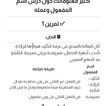
اختبر معلوماتك حول درس اسم
المفعول وعمله
✅ تمرين 1
📘 النص:
كان مُقامُنا بالفندق في غرفة مُكَيَّفٍ هواؤُها مُزوَّدَةٍ
بأحدث أجهزة الاتصال، مفروشة بزرابي مغربية، مُنَمَّقَةٍ
بيد الصانع المغربي.
اسم
طريقة صياغته
المفعول
مُكَيَّفٍ –
من الفعل غير الثلاثي على وزن مضارعه بإبدال
مُزوَّدَةٍ –
حرف المضارعة ميماً مضمومة وفتح ما قبل الآخر.
مُنَمَّقَةٍ
مفروشة
من الفعل الثلاثي على وزن مفعول.