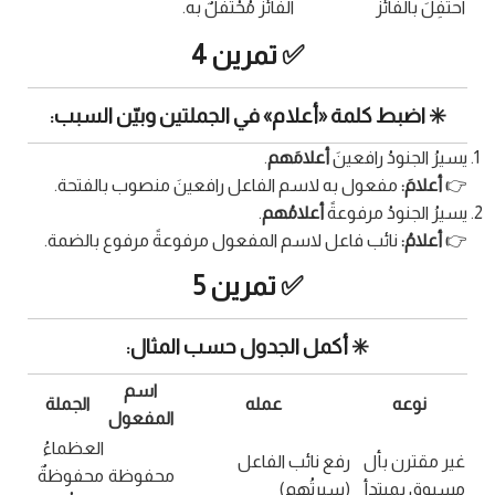
اُحتُفِلَ بالفائز
الفائزُ مُحْتَفَلٌ به.
✅ تمرين 4
✳️ اضبط كلمة «أعلام» في الجملتين وبيّن السبب:
يسيرُ الجنودُ رافعينَ
أعلامَهم
.
👉
أعلامَ:
مفعول به لاسم الفاعل رافعينَ منصوب بالفتحة.
يسيرُ الجنودُ مرفوعةً
أعلامُهم
.
👉
أعلامُ:
نائب فاعل لاسم المفعول مرفوعةً مرفوع بالضمة.
✅ تمرين 5
✳️ أكمل الجدول حسب المثال:
اسم
نوعه
عمله
الجملة
المفعول
العظماءُ
غير مقترن بأل
رفع نائب الفاعل
محفوظة
محفوظةٌ
مسبوق بمبتدأ
(سيرتُهم)