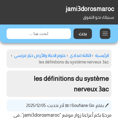
jami3dorosmaroc
سبيلك نحو التفوق
الرئيسية
›
الثالثة اعدادي
›
علوم الحياة والأرض خيار فرنسي
›
les définitions du système nerveux 3ac
les définitions du système
nerveux 3ac
🖊️ بقلم:
Soufiane Go
|
📅 آخر تحديث: 2025/12/05
مرحبًا بكم أعزاءنا زوار موقع “jami3dorosmaroc”، في