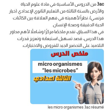
3ac
من الدروس الأساسية في مادة علوم الحياة
والأرض بالسنة الثالثة من التعليم الثانوي الإعدادي (خيار
فرنسي)، نظراً لأهميته في فهم العلاقة بين الكائنات
الحية الدقيقة وصحة الإنسان.
في هذا السياق، نقدم ملخصًا مركزًا وشاملاً لأهم محاور
هذا الدرس، قصد تسهيل استيعابه وتعزيز قدرات
التلاميذ على التحضير الجيد للفروض والاختبارات.
les micro organismes 3ac résumé