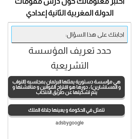
اختبر معلوماتك حول درس مقومات
الدولة المغربية الثانية إعدادي
اجابتك على هذا السؤال:
حدد تعريف المؤسسة
التشريعية
هي مؤسسة دستورية يمثلها البرلمان بمجلسيه (النواب
و المستشارين) ، دورها هو اقتراح القوانين و مناقشتها و
يتم تشكيلها عن طريق الانتخاب
تتمثل في الحكومة و يعينها جلالة الملك
adsbygoogle