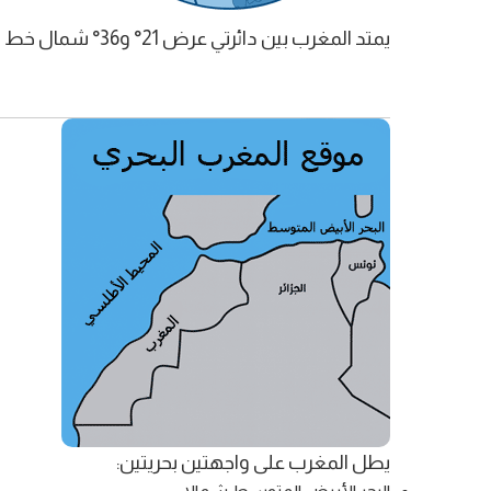
يمتد المغرب بين دائرتي عرض 21° و36° شمال خط الاستواء، وبين خطي طول 1° شرقا و17° غرب خط غرينتش.
يطل المغرب على واجهتين بحريتين: