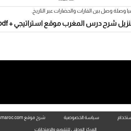
 وصلة وصل بين القارات والحضارات عبر التاريخ.
نزيل شرح درس المغرب موقع استراتيجي + pdf
استخدام
سياسة الخصوصية
شرح موقع www.jami3dorosmaroc.com
المركز الوطني للتقويم والامتحانات