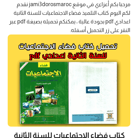
مرحبا بكم أعزاءي في موقع jami3dorosmaroc نقدم
لكم اليوم كتاب التلميذ فضاء الاجتماعيات للسنة الثانية
اعدادي pdf بجودة عالية ، يمكنكم تحميله بصيغة pdf عبر
النقر على زر التحميل أسفله.
كتاب فضاء الاجتماعيات للسنة الثانية