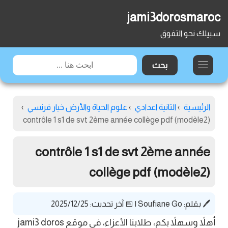
jami3dorosmaroc
سبيلك نحو التفوق
الرئيسية
›
الثانية اعدادي
›
علوم الحياة والأرض خيار فرنسي
›
contrôle 1 s1 de svt 2ème année collège pdf (modèle2)
contrôle 1 s1 de svt 2ème année
collège pdf (modèle2)
🖊️ بقلم:
Soufiane Go
|
📅 آخر تحديث: 2025/12/25
أهلاً وسهلاً بكم، طلابنا الأعزاء، في موقع jami3 doros