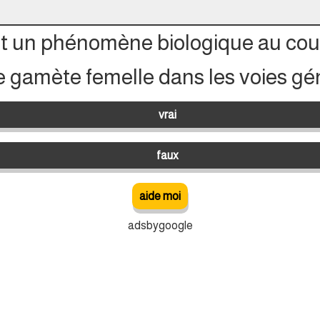
est un phénomène biologique au cou
e gamète femelle dans les voies gén
vrai
faux
aide moi
adsbygoogle