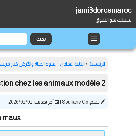
jami3dorosmaroc
سبيلك نحو التفوق
الرئيسية
›
الثانية اعدادي
›
علوم الحياة والأرض خيار فرنس
ction chez les animaux modèle 2
🖊️ بقلم:
Soufiane Go
|
📅 آخر تحديث: 2026/02/02
animaux