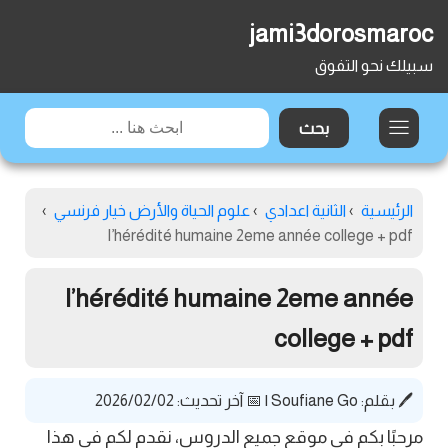
jami3dorosmaroc
سبيلك نحو التفوق
الرئيسية
›
الثانية اعدادي
›
علوم الحياة والأرض خيار فرنسي
›
l’hérédité humaine 2eme année college + pdf
l’hérédité humaine 2eme année
college + pdf
🖊️ بقلم:
Soufiane Go
|
📅 آخر تحديث: 2026/02/02
مرحبًا بكم في موقع جميع الدروس، نقدم لكم في هذا