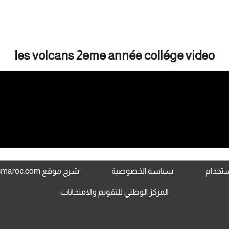
les volcans 2eme année collége video
استخدام
سياسة الخصوصية
شرح موقع www.jami3dorosmaroc.com
المركز الوطني للتقويم والامتحانات