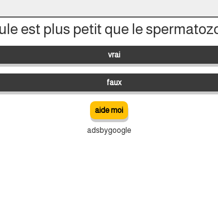
vule est plus petit que le spermatoz
vrai
faux
aide moi
adsbygoogle