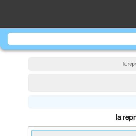
la rep
la rep