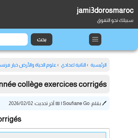
jami3dorosmaroc
سبيلك نحو التفوق
الرئيسية
›
الثانية اعدادي
›
علوم الحياة والأرض خيار فرنس
nnée collège exercices corrigés
🖊️ بقلم:
Soufiane Go
|
📅 آخر تحديث: 2026/02/02
orrigés