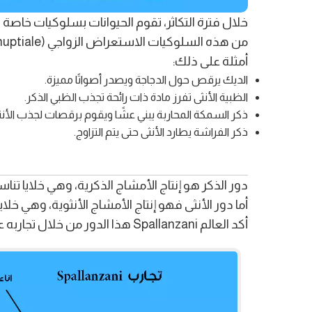
خلال فترة التكاثر، تقوم الحيوانات بسلوكيات خاصة تسمى السلوك الجنسي (Comportement sexuel)، 
من هذه السلوكيات الاستعراض الزواجي (Parade nuptiale)، حيث يقوم الذكر غالبًا بحركات ورقصات لجذب الأنثى.
أمثلة على ذلك:
الديك يرقص حول الدجاجة ويصدر أصواتًا مميزة.
الظبية الأنثى تفرز مادة ذات رائحة تجذب الظبي الذكر.
ذكر السمكة المحاربة يبني عشًا ويقوم برقصات لجذب الأنث
ذكر الفراشة يطارد الأنثى حتى يتم التزاوج.
دور الذكر هو إنتاج الأمشاج الذكرية، وهي خلايا تن
أما دور الأنثى فهو إنتاج الأمشاج الأنثوية، وهي خل
أكد العالم Spallanzani هذا الدور من خلال تجاربه على الضفادع، حيث لاحظ أن البويضات لا تتطور إلا إذا التقت بالحيوانات المنوية.