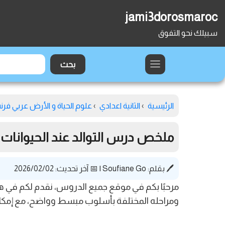
jami3dorosmaroc
سبيلك نحو التفوق
الرئيسية
›
الثانية اعدادي
›
علوم الحياة و الأرض عربي فر
ملخص درس التوالد عند الحيوانات للسن
🖊️ بقلم:
Soufiane Go
|
📅 آخر تحديث: 2026/02/02
مرحبًا بكم في موقع جميع الدروس، نقدم لكم في هذا
ومراحله المختلفة بأسلوب مبسط وواضح، مع إمكانية تحميل الدرس بص