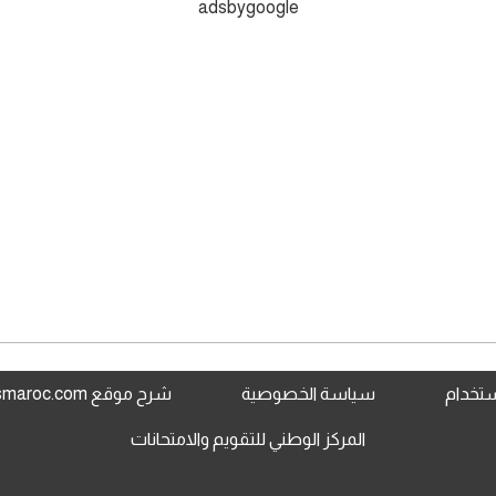
adsbygoogle
استخدام
سياسة الخصوصية
شرح موقع www.jami3dorosmaroc.com
المركز الوطني للتقويم والامتحانات