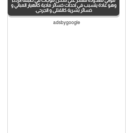
لثواني معدودة تنتشر على شكل موجات في طبقة الرداء
وهو عادة يتسبب في احداث خسائر مادية كانهيار المباني و
خسائر بشرية كالقتلى و الجرحى.
adsbygoogle