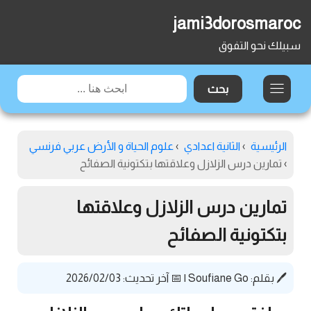
jami3dorosmaroc
سبيلك نحو التفوق
الرئيسية
›
الثانية اعدادي
›
علوم الحياة و الأرض عربي فرنسي
›
تمارين درس الزلازل وعلاقتها بتكتونية الصفائح
تمارين درس الزلازل وعلاقتها
بتكتونية الصفائح
🖊️ بقلم:
Soufiane Go
|
📅 آخر تحديث: 2026/02/03