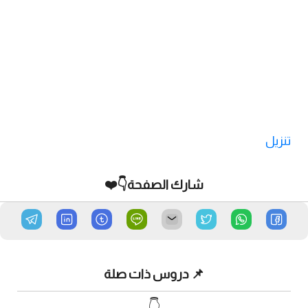
تنزيل
شارك الصفحة👇❤️
📌 دروس ذات صلة
👇