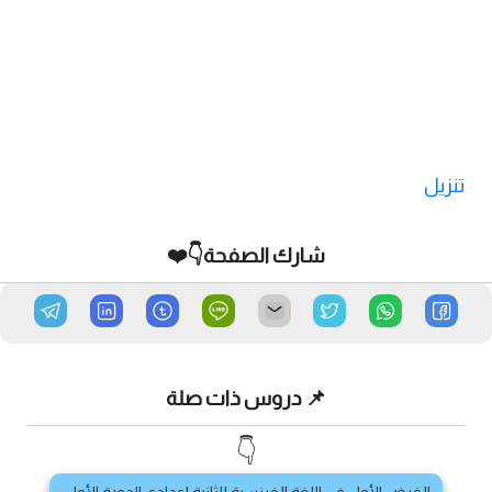
تنزيل
شارك الصفحة👇❤️
📌 دروس ذات صلة
👇