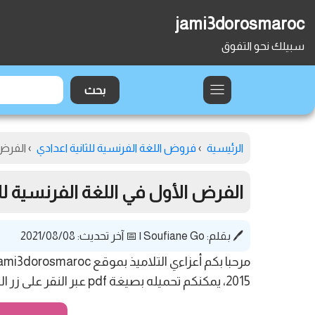
jami3dorosmaroc
سبيلك نحو التفوق
الرئيسية
›
فروض اللغة الفرنسية للثانية اعدادي
›
الفرض 
الفرض الأول في اللغة الفرنسية للثان
🖊️ بقلم:
Soufiane Go
|
📅 آخر تحديث: 2021/08/08
2015، يمكنكم تحميله بصيغة pdf عبر النقر على زر التحميل أسفله.