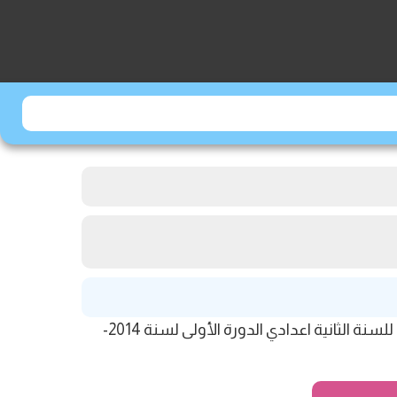
مرحبا بكم أعزاءي التلاميذ بموقع jami3dorosmaroc ، نقدم لكم اليوم النموذج 4 من الفروض الأولى اللغة الفرنسية للسنة الثانية اعدادي الدورة الأولى لسنة 2014-