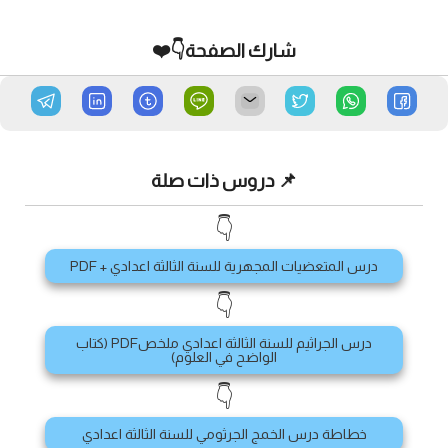
شارك الصفحة👇❤️
📌 دروس ذات صلة
👇
درس المتعضيات المجهرية للسنة الثالثة اعدادي + PDF
👇
درس الجراثيم للسنة الثالثة اعدادي ملخصPDF (كتاب
الواضح في العلوم)
👇
خطاطة درس الخمج الجرثومي للسنة الثالثة اعدادي