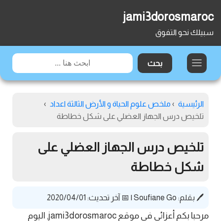
jami3dorosmaroc
سبيلك نحو التفوق
الرئيسية
›
ملخص علوم الحياة و الأرض الثالثة اعداد
›
تلخيص درس الجهاز العضلي على شكل خطاطة
تلخيص درس الجهاز العضلي على
شكل خطاطة
🖊️ بقلم:
Soufiane Go
|
📅 آخر تحديث: 2020/04/01
مرحبا بكم أعزائي في موقع jami3dorosmaroc, اليوم