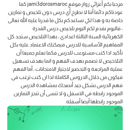
مرحبا بكم أعزائي زوار موقع jami3dorosmaroc كما
عودناكم دائما أننا لا نطرح أي درس دون تلخيص و تمارين
خاصة به و هذا لكي نساعدكم بكل ما قدرنا عليه الله تعالى
، فاليوم نقدم لكم اليوم تلخيص درس القدرة
الكهربائية السنة الثالثة اعدادي ، بهذا التلخيص ستجد كل
المفاهيم الأساسية للدرس فيمكنك الاعتماد عليه بكل
تأكيد اذا كنت مستوعب للدرس فكما نعلم جميعا أن
التلاخيص لا تصمم بهدف الفهم و انما بهدف تسهيل
عملية المراجعة و التحضير لاجتياز الامتحانات ، أما الفهم
فيكون من خلال الدروس الكاملة لذا ان كنت ترغب في
فهم الدرس بشكل جيد أنصحك بمشاهدة الدرس
الموجود رابطه في الاسفل و لا تنسى أن تنجز التمارين
الموجود رابطها أيضا أسفله.