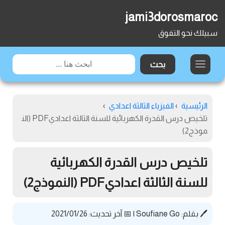
jami3dorosmaroc
سبيلك نحو التفوق
الرئيسية
›
الفيزياء الثالثة اعدادي
›
تلخيص درس القدرة الكهربائية للسنة الثالثة اعداديPDF (الن
موذج2)
تلخيص درس القدرة الكهربائية
للسنة الثالثة اعداديPDF (النموذج2)
🖊️ بقلم:
Soufiane Go
|
📅 آخر تحديث: 2021/01/26