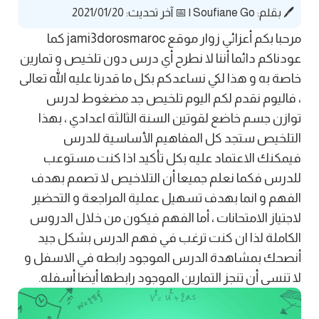
🖊️ بقلم:
Soufiane Go
|
📅 آخر تحديث: 2021/01/20
مرحبا بكم أعزائي زوار موقع jami3dorosmaroc كما
عودناكم دائما أننا لا نطرح أي درس دون تلخيص و تمارين
خاصة به و هذا لكي نساعدكم بكل ما قدرنا عليه الله تعالى
، فاليوم نقدم لكم اليوم تلخيص جد مضغوط لدرس
توازن جسم خاضع لقوتين السنة الثالثة اعدادي ، بهذا
التلخيص ستجد كل المفاهيم الأساسية للدرس
فيمكنك الاعتماد عليه بكل تأكيد اذا كنت مستوعب
للدرس فكما نعلم جميعا أن التلاخيص لا تصمم بهدف
الفهم و انما بهدف تسهيل عملية المراجعة و التحضير
لاجتياز الامتحانات ، أما الفهم فيكون من خلال الدروس
الكاملة لذا ان كنت ترغب في فهم الدرس بشكل جيد
أنصحك بمشاهدة الدرس الموجود رابطه في الاسفل و
لا تنسى أن تنجز التمارين الموجود رابطها أيضا أسفله.