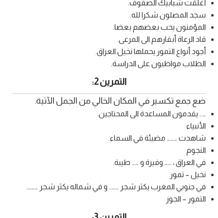
أغلقت شبابيك الصفوف.
سجد المصلون شكرا لله.
المؤمنون يحب بعضهم بعضا.
قاد الرعاة أبقارهم الى المرعى.
أجود أنواع التمور يحملها نخيل العراق.
الطلاب مواظبون على الدراسة.
التمرين 2:
ضع جمع تكسير في المكان الخالي من الجمل الآتية.
….. يقدمون المساعدة الى المحتاجين.
الأنبياء
شاهدت ……… مضيئة في السماء.
النجوم
في العراق ، …… وفيرة و …… طيبة.
نخيل – تمور
في جنوبي المغرب يكثر شجر …….. و في شماله يكثر شجر ……….
التمور – الجوز
التمرين 3: