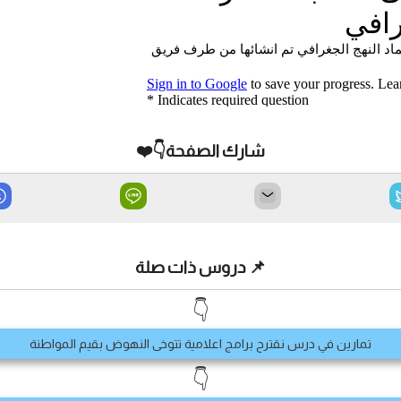
شارك الصفحة👇❤️
📌 دروس ذات صلة
👇
تمارين في درس نقترح برامج اعلامية تتوخى النهوض بقيم المواطنة
👇