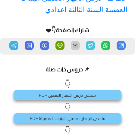
العصبية السنة الثالثة اعدادي
شارك الصفحة👇❤️
📌 دروس ذات صلة
👇
ملخص درس الجهاز العصبي PDF
👇
ملخص الجهاز العصبي (البنيات العصبية) PDF
👇