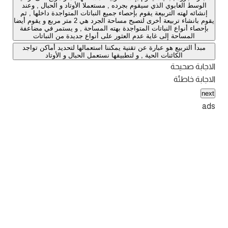
الوسط الغابوي الذي سيقوم بجرده , مستعملا الأوتاد و الحبال , وعند
إنشائه لهته التربيعة يقوم بإحصاء جميع النباتات المتواجدة داخلها , ثم
يقوم بانشاء تربيعة أخرى لتصبح مساحة الجرد هي 2 متر مربع و يقوم أيضا
بإحصاء أنواع النباتات المتواجدة بهته المساحة , و يستمر في مضاعفة
المساحة إلى غاية عدم العثور على أنواع جديدة من النباتات
مبدأ التربيع هو عبارة عن تقنية يمكننا استعمالها لتحديد أماكن تواجد
الكائنات الحية , و لتطبيقها نستعمل الحبال و الأوتاد
الاجابة صحيحة
الاجابة خاطئة
next
ads