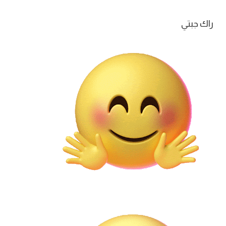
راك جبتي