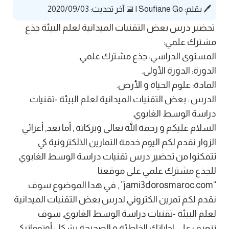
🖊️ بقلم:
Soufiane Go
|
📅 آخر تحديث: 2020/09/03
تحضير درس بعض التقنيات الميدانية لعلم البيئة جذع
مشترك علمي:
المستوى الدراسي: جذع مشترك علمي.
الدورة: الدورة الأولى.
المادة: علوم الحياة و الأرض.
الدرس : بعض التقنيات الميدانية لعلم البيئة -تقنيات
دراسة الوسط الغابوي.
السلام عليكم و رحمة الله تعالى وبركاته , أما بعد, أعزائي
الزوار نقدم لكم اليوم خدمة التمارين الالكترونية كي
تتمكنوا من تحضير درس تقنيات دراسة الوسط الغابوي
للجذع مشترك علمي على موقعنا
“jami3dorosmaroc.com” , في هدا الموضوع سوف
نقدم لكم تمرين الكتروني لدرس بعض التقنيات الميدانية
لعلم البيئة -تقنيات دراسة الوسط الغابوي, سوف
تتعرف على اجاباتك الخاطئة و الصحيحة بشكل أوتوماتيكي