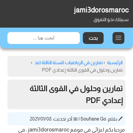
jami3dorosmaroc
سبيلك نحو التفوق
الرئيسية
›
تمارين في الرياضيات للسنة الثالثة اعد
›
تمارين وحلول في القوى الثالثة إعدادي PDF
تمارين وحلول في القوى الثالثة
إعدادي PDF
🖊️ بقلم:
Soufiane Go
|
📅 آخر تحديث: 2021/01/08
مرحبا بكم اعزائي في موقع jami3dorosmaroc ، في