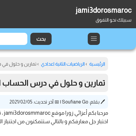
jami3dorosmaroc
سبيلك نحو التفوق
الرئيسية
›
الرياضيات الثانية اعدادي
›
تمارين و حلول في در
تمارين و حلول في درس الحساب الحرف
🖊️ بقلم:
Soufiane Go
|
📅 آخر تحديث: 2021/02/05
مرح
اختبار جل معارفكم و بالتالي ستتمكنون من اجتنياز 