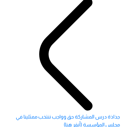
جذاذة درس المشاركة حق وواجب ننتخب ممثلينا في
مجلس المؤسسة (أنقر هنا)