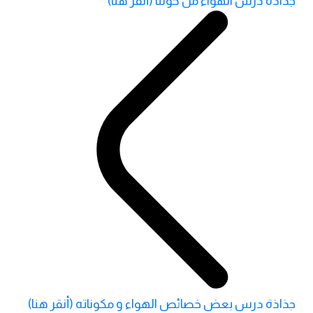
جذاذة درس الهواء من حولنا (أنقر هنا)
جذاذة درس بعض خصائص الهواء و مكوناته (أنقر هنا)