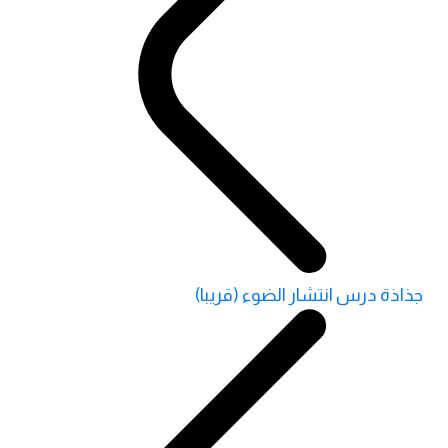
جذاذة درس انتشار الضوء (قريبا)