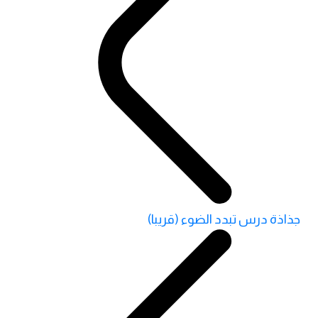
جذاذة درس تبدد الضوء (قريبا)