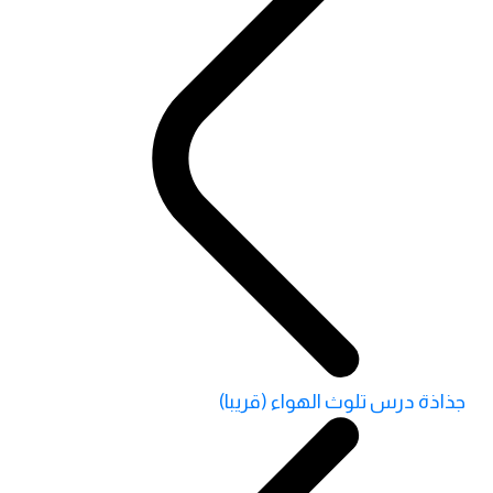
جذاذة درس تلوث الهواء (قريبا)