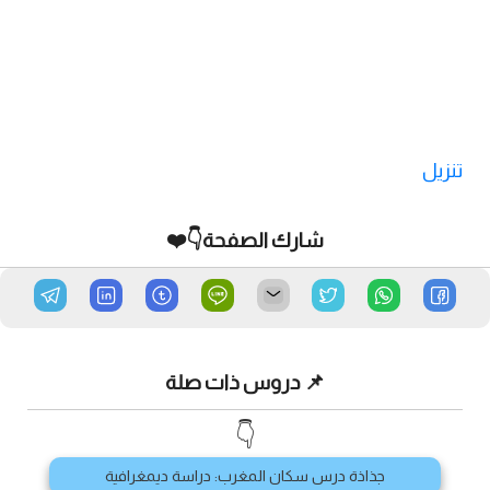
تنزيل
شارك الصفحة👇❤️
📌 دروس ذات صلة
👇
جذاذة درس سكان المغرب: دراسة ديمغرافية